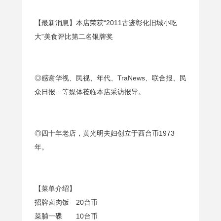
【最新消息】本店荣获“2011古迹彰化旧城小吃
大”美食评比第二名银牌奖
◎感谢华视、民视、年代、TraNews、联合报、民
众日报…等媒体莅临本店采访报导。
◎四十年老店，黄光明夫妇创立于西台币1973
年。
【菜单介绍】
招牌卤肉饭 20台币
菜脯一碟 10台币