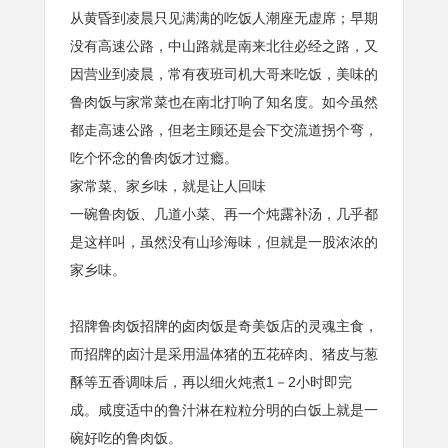
从黄昏到凌晨只见满满的吃饭人潮座无虚席；早期
没有高速公路，中山路就是南来北往必经之路，又
因营业到凌晨，常有夜班司机大哥来吃饭，美味的
鲁肉饭与家常菜也在南北打响了知名度。如今虽然
都走高速公路，但老主顾还是会下交流道拐个弯，
吃个怀念的鲁肉饭才过瘾。
家常菜、家乡味，就是让人回味
一碗鲁肉饭、几道小菜、再一个炖露补汤，几乎都
是这样叫，虽然没有山珍海味，但就是一股浓浓的
家乡味。
招牌鲁肉饭招牌的卤肉饭是奇美饭店的灵魂主食，
而招牌的卤汁是采用温体猪的五花碎肉、猪皮与葱
酥等五香调味后，再以细火炖煮1－2小时即完
成。咸度适中的鲁汁淋在粒粒分明的白饭上就是一
碗好吃的鲁肉饭。