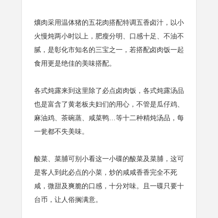
爌肉采用温体猪的五花肉搭配特调五香卤汁，以小
火慢炖两小时以上，肥瘦分明、口感十足、不油不
腻，是彰化市知名的三宝之一，若搭配卤肉饭一起
食用更是绝佳的美味搭配。
各式炖露来到这里除了必点卤肉饭，各式炖露汤品
也是富含了黄老板夫妇们的用心，不管是瓜仔鸡、
麻油鸡、茶碗蒸、咸菜鸭…等十二种精炖汤品，每
一瓮都不失美味。
酸菜、菜脯可别小看这一小碟的酸菜及菜脯，这可
是客人到此必点的小菜，炒的咸咸香香完全不死
咸，微甜及爽脆的口感，十分对味。且一碟只要十
台币，让人俗搁满意。