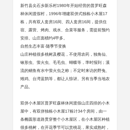
新竹县尖石乡新乐村1980年开始经营的普罗旺森
林休闲渡假村，1996年增建双併式独栋小木屋17
栋，共有双人套房16间、四人套房16间，提供住
宿、露营、烤肉、戏水、合菜等服务，需提前预约
安排。山庄面樍约4甲多。
自然生态丰富‧随季节变换
山庄种植很多桃树及樱花，不使用农药，独角仙、
锹形虫、萤火虫、毛毛虫、蝴蝶等，準时报到；溪
流的鲴鱼有水中萤火虫之称；不定时来访的野兔、
雉鸡、台湾蓝鹊等，都让人惊讶。另有当季当地农
产品。
双併小木屋区普罗旺森林休闲渡假山庄四排的小木
屋中，有双併独栋小木屋17栋计34个房间，由一
条椭圆形道路贯穿整个小木屋区，在小木屋区种植
很多桃树，在开花季节可以赏桃花，果实成熟时，