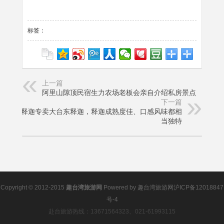
标签：
上一篇
阿里山隙顶民宿生力农场老板会亲自介绍私房景点
下一篇
大目释迦专卖大台东释迦，释迦成熟度佳、口感风味都相
当独特
Copyright © 2012-2015
趣台湾旅游网
Powered by
趣台湾旅游网
沪ICP备12018847
号-4
赴台旅游热线：13671564323、021-61993115