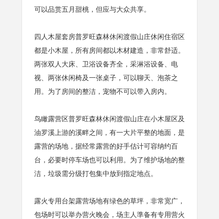
可以品赏五月甜桃，但应与大众共享。
四人木屋套房普罗旺森林休闲渡假山庄休闲住宿区
都是小木屋，所有房间都以木材建造，非常舒适。
两张双人大床、卫浴设备齐全，采淋浴设备、电
视、两张休闲椅及一张桌子，可以聊天、泡茶之
用。为了房间的整洁，宠物不可以带入房内。
鸟瞰露营区普罗旺森林休闲渡假山庄在小木屋区及
油罗溪上游的溪畔之间，有一大片平整的地面，是
露营的场地，据经常露营的好手估计可容纳约百
台，必要时停车场也可以利用。为了维护场地的整
洁，垃圾需分级打包集中放到指定地点。
露火专用台架露营场地有绿色的草坪，非常宽广，
包场时可以举办营火晚会，场主人準备有专用营火