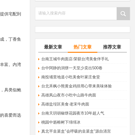
请输入搜索内容
提供宅配到
成，丁香鱼
最新文章
热门文章
推荐文章
​台南王城牛肉面店‧荣获台湾美食伴手礼
丰富。内湾
台中阿静的润饼一天至少卖出500卷
南投埔里地道小吃美食叶家庄食堂
台北禾枫小熊黄金鸡排用心带来美味体验
，具类似鲍
高雄凤山夜市小吃中山路牛肉面
高雄盐埕区美食‧老宋牛肉面
台南天玥胡椒饼花园夜市10年超人气
的喜爱而选
桃园中坜榕树下绵绵冰
真北平韭菜盒"会呼吸的韭菜盒"源自清宫