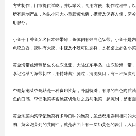
方式制作，门市提供试吃，并以罐装，食用方便。制作过程中，以
所有腌制产品，均以小同大小塑胶罐包装，携带及保存方便，需冷
府服务。
小鱼干丁香鱼又名日本银带鲱，鱼体侧有银白色纵带。小鱼干是内
愈咬愈香，辣味有大辣、中辣及小辣可以选择，是餐桌上必备小菜
黄金海带丝海带是生长在东北亚、大陆辽东半岛、山东沿海一带，
李记泡菜将海带切丝，用特殊酱汁腌过，清脆爽口，有三种辣度可
杏鲍菇泡菜杏鲍菇是一种食用性菇，外型特殊，有厚的白色肉质菌
鱼的口感。李记泡菜将杏鲍菇切角块之后与泡菜一起腌制，是市面
黄金泡菜内湾李记泡菜有多种口味的泡菜，虽然都用选用相同的大
购。黄金泡菜列的共同性，就是表面上有一层奶黄色的酱汁，入口