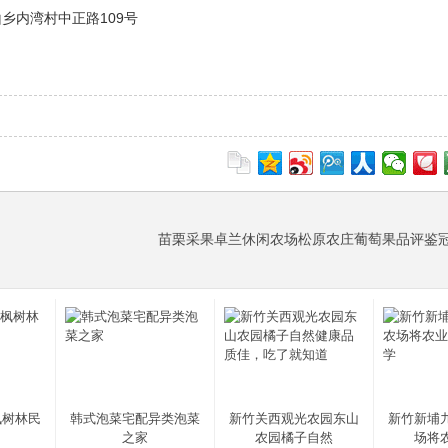
横山乡内湾村中正路109号
苗栗采果卓兰休闲农场松原农庄葡萄果品评鉴
枫树林民
韩式泡菜宅配异类泡菜
新竹关西观光农园东山
新竹新埔
之家
农园橘子自然
场将