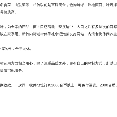
名贡菜、山蜇菜等，相传以前是宫庭美食，色泽鲜绿、质地爽口、味若海
养价质高。
味，为全素的产品，萝卜口感清脆、辣度适中。入口之后有多层次的口感
以在家享用。新竹内湾老街伴手礼李记泡菜友好网站：内湾老街休闲养生
特殊情况外，全年无休。
材选用方面相当用心，除了注重品质之外，更有自己的腌制方式，所以口
提供宅配服务。
收款。一次同一收件地址订购2000台币以上，可免付运费。2000台币