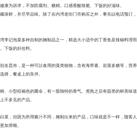
健康为诉求，不加防腐剂、糖精。口感香酸辣脆、下饭的好滋味。
藏保鲜，并尽早品味。除了在内湾老街门市购买之外，事先以电话预订，
湾李记泡菜多种自制的腌制品之一，精选大小适中的丁香鱼及辣椒料理而
。下饭的好佐料。
别名昆布，是一种可以食用的藻类植物，含有海带素、岩藻多糖等，营养
选择，餐桌上的良伴。
柄、小型棕褐色的菌伞，有一股独特的香气。煮熟之后有菇类的鲜美味道
上不多见的产品。
白菜，但因为所用酱汁不同，腌制出来的产品，口味就是不一样，随客人
更加滑顺。