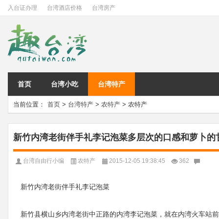
入台证办理
台湾酒店价格
台湾房产
首页
台湾小吃
台湾特产
当前位置：
首页
>
台湾特产
>
农特产
> 农特产
新竹内湾老街伴手礼李记泡菜多层次的口感和萝卜的
台湾自由行小编
农特产
2015-12-05 19:38:45
362
新竹内湾老街伴手礼李记泡菜
新竹县横山乡内湾老街中正路的内湾李记泡菜，就在内湾火车站前