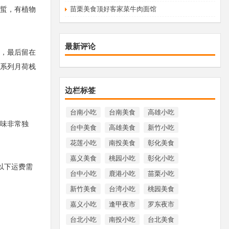
蜇，有植物
苗栗美食顶好客家菜牛肉面馆
最新评论
，最后留在
系列月荷栈
边栏标签
台南小吃
台南美食
高雄小吃
味非常独
台中美食
高雄美食
新竹小吃
花莲小吃
南投美食
彰化美食
嘉义美食
桃园小吃
彰化小吃
以下运费需
台中小吃
鹿港小吃
苗栗小吃
新竹美食
台湾小吃
桃园美食
嘉义小吃
逢甲夜市
罗东夜市
台北小吃
南投小吃
台北美食