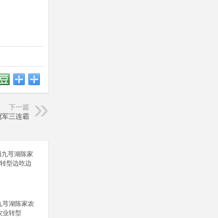
下一篇
冠军三连霸
九芎湖陈家农
农业转型