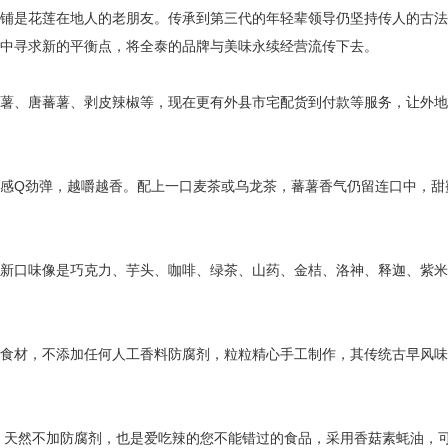
铺是花莲在地人的老朋友。传承到第三代的年轻辈领导仍坚持传人的古法
中寻求新的平衡点，将全泰的品牌与美味永续经营流传下去。
薯、唐蕃薯、剥皮辣椒等，现在更有外县市宅配货到付款等服务，让外地
感Q劲弹，越嚼越香。配上一口麦茶或乌龙茶，蕃薯香气仍留连口中，甜
新口味像是巧克力、芋头、咖啡、绿茶、山药、金桔、洛神、释迦、紫米
食材，不添加任何人工香料防腐剂，粒粒精心手工制作，其传统古早风味
，天然不加防腐剂，也是爱吃辣的您不能错过的食品，采用香菇素蚝油，