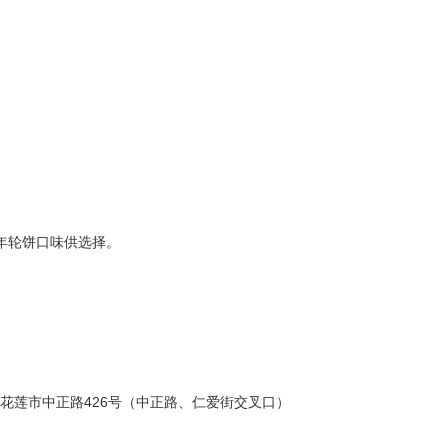
年轮饼口味供选择。
花莲县花莲市中正路426号（中正路、仁爱街交叉口）