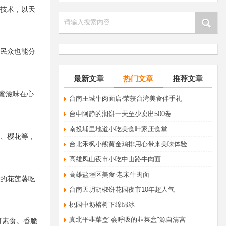
技术，以天
请输入搜索内容
民众也能分
最新文章
热门文章
推荐文章
蜜滋味在心
​台南王城牛肉面店‧荣获台湾美食伴手礼
台中阿静的润饼一天至少卖出500卷
南投埔里地道小吃美食叶家庄食堂
、樱花等，
台北禾枫小熊黄金鸡排用心带来美味体验
高雄凤山夜市小吃中山路牛肉面
高雄盐埕区美食‧老宋牛肉面
的花莲薯吃
台南天玥胡椒饼花园夜市10年超人气
桃园中坜榕树下绵绵冰
真北平韭菜盒"会呼吸的韭菜盒"源自清宫
可素食。香脆