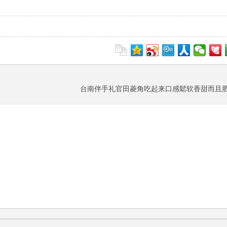
台南伴手礼官田菱角吃起来口感鬆软香甜而且