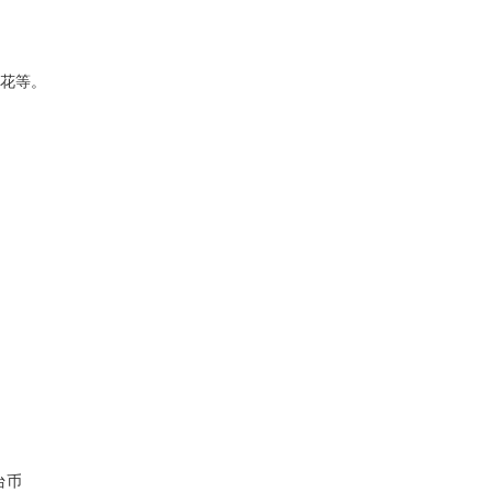
花等。
台币