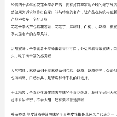
经营四十多年的花莲全泰名产店，拥有好口碑家喻户晓的老字号店
然健康为诉求制作出自家口味与特色的名产，让产品在传统与创新
产品种类多．宅配店取
花莲全泰名产包括花莲薯、花莲芋、麻糬饼、白梅、小麻糬、糖蜜
享花莲名产的古早风味。
甜甜蜜味．全泰蜜薯全泰蜂蜜薯香甜可口，外边裹着香浓蜜糖，口
头，吃了有幸福的感觉喔！
人气招牌．麻糬系列全泰麻糬系列包括小麻糬、麻糬饼等，众多创
包装精緻、口感独具，是请客和伴手礼的好选择。
手工精製．全泰花莲薯传统古早味的全泰花莲薯、花莲芋采用天然
起来香浓绵密，不会太甜，还有紫晶薯选择喔！
香辣够味‧剥皮辣椒香辣够味的全泰剥皮辣椒是花莲名产代表之一