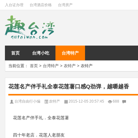
入台证办理
台湾酒店价格
台湾房产
首页
台湾小吃
台湾特产
当前位置：
首页
>
台湾特产
>
农特产
> 农特产
花莲名产伴手礼全泰花莲薯口感Q劲弹，越嚼越香
台湾自由行小编
农特产
2015-12-05 20:57:45
688
花莲名产伴手礼．全泰花莲薯
四十年老店．花莲人老朋友