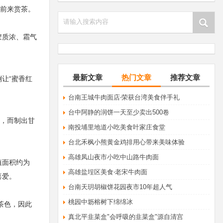
前来赏茶。
请输入搜索内容
胶质浓、霜气
最新文章
热门文章
推荐文章
让“蜜香红
​台南王城牛肉面店‧荣获台湾美食伴手礼
台中阿静的润饼一天至少卖出500卷
焙，而制出甘
南投埔里地道小吃美食叶家庄食堂
台北禾枫小熊黄金鸡排用心带来美味体验
高雄凤山夜市小吃中山路牛肉面
植面积约为
高雄盐埕区美食‧老宋牛肉面
喜爱。
台南天玥胡椒饼花园夜市10年超人气
桃园中坜榕树下绵绵冰
茶色，因此
真北平韭菜盒"会呼吸的韭菜盒"源自清宫