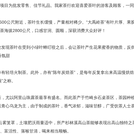
项目为批发零售、佳节礼品。我家茶行欢迎喜爱茶叶的游客及顾客，一同
600公尺附近，茶叶生长缓慢，产量相对稀少。“大禹岭茶”有叶片厚、果
茶海拔2800公尺，口感甘润、圆顺，深获消费大众好评！
农发现茶叶在受到小绿叶蝉叮咬之后，会让茶叶产生花果蜜香的物质，反倒
香氛甜
亦有轻培火制茶。此外，亦有“陈年炭焙茶”，是每年反复拿出来高温慢烘
”之称。
茶，尤以阿里山珠露茶最享有盛名。而此茶产于竹崎乡石桌茶区，茶园种
品种以青心乌龙为主，由于制成的茶叶，香气浓郁，滋味甘醇，广受饮茶人士
年云雾笼罩，土壤肥沃雨量适中，所产杉林溪高山茶能够表现出高山独特之
、富活性、落喉甘清，喝来相当顺畅。