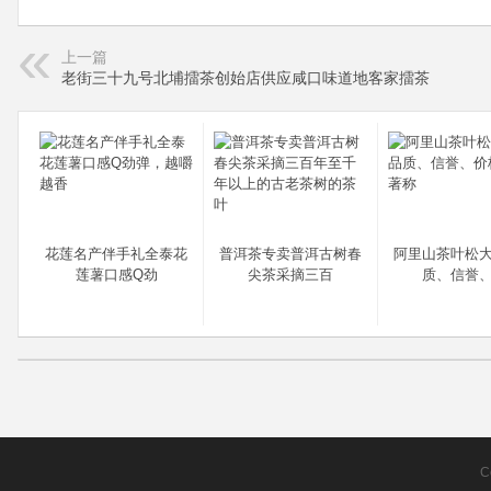
上一篇
老街三十九号北埔擂茶创始店供应咸口味道地客家擂茶
花莲名产伴手礼全泰花
普洱茶专卖普洱古树春
阿里山茶叶松
莲薯口感Q劲
尖茶采摘三百
质、信誉
C