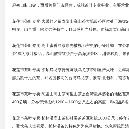
起初自制自销，而后跨足门市经营，成就茶叶专业事业，主要营业
花莲市茶叶专卖‧大禹岭／福寿梨山高山茶大禹岭茶区位处于海拔2
明显、山气重、喉韵强等特性，且口感相当醇厚。而福寿梨山高山
花莲市茶叶专卖‧高山蜜香红茶原先被视为害虫的小绿叶蝉，在茶
茶”成为茶叶极品，高山蜜香红茶产于高海拔茶区，甜香独具、果
花莲市茶叶专卖‧冻顶乌龙茶传统冻顶乌龙茶带明显焙火味，近年
醇后韵十足的茶。知名度极高的台湾乌龙茶，素有“北包种，南冻顶
花莲市茶叶专卖‧阿里山高山茶阿里山茶是台湾最具盛名的地区茗
400公顷，分布于海拔约1200～1600公尺左右的高度，种植
花莲市茶叶专卖‧杉林溪高山茶杉林溪茶茶区海拔1600公尺，终
广受饮茶人士喜爱。杉林溪茶其特色为为色泽鲜艳、水色蜜绿澄清