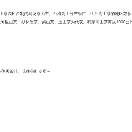
尺以上茶园所产制的乌龙茶为主。台湾高山分布极广，生产高山茶的地区亦
以阿里山茶、杉林溪茶、梨山茶、玉山茶为代表。我家高山茶海拔1000公尺以
花莲买茶叶、花莲茶叶专卖～