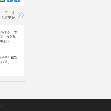
下一篇
女儿红美誉
高平茶厂德安
茶绿茶、
-4