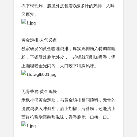
衣下锅现炸，脆脆外皮包着Q嫩多汁的鸡排，入味
又厚实。
黄金鸡排‧人气必点
独家研发的黄金咖哩鸡排，厚实鸡排腌入特调咖哩
粉，下锅酥炸脆脆外皮，一起锅就闻到咖哩香，洒
上咖哩粉金光闪闪，大口咬下特殊风味。
无骨香脆‧黄金鸡块
禾枫小熊黄金鸡块，与黄金鸡排相同腌料，无骨的
脆皮鸡块入味鲜甜，洒上胡椒、海苔粉，还能沾上
西红柿酱增添酸甜滋味，香香脆脆一口接一口。