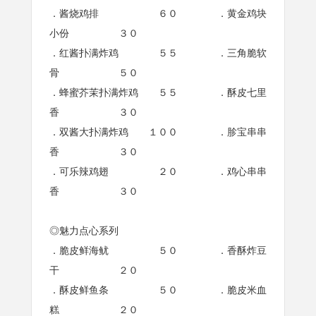
．酱烧鸡排 ６０ ．黄金鸡块
小份 ３０
．红酱扑满炸鸡 ５５ ．三角脆软
骨 ５０
．蜂蜜芥茉扑满炸鸡 ５５ ．酥皮七里
香 ３０
．双酱大扑满炸鸡 １００ ．胗宝串串
香 ３０
．可乐辣鸡翅 ２０ ．鸡心串串
香 ３０
◎魅力点心系列
．脆皮鲜海鱿 ５０ ．香酥炸豆
干 ２０
．酥皮鲜鱼条 ５０ ．脆皮米血
糕 ２０