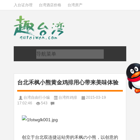
入台证办理
台湾酒店价格
台湾房产
台北禾枫小熊黄金鸡排用心带来美味体验
台湾自由行小编
台湾炸鸡排
2015-03-19
17:02:46
543
创立于台北双连捷运站旁的禾枫の小熊，以创意的