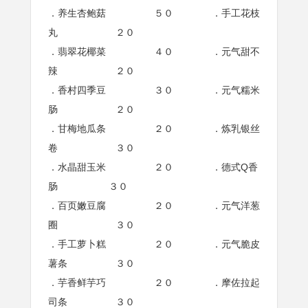
．养生杏鲍菇 ５０ ．手工花枝
丸 ２０
．翡翠花椰菜 ４０ ．元气甜不
辣 ２０
．香村四季豆 ３０ ．元气糯米
肠 ２０
．甘梅地瓜条 ２０ ．炼乳银丝
卷 ３０
．水晶甜玉米 ２０ ．德式Q香
肠 ３０
．百页嫩豆腐 ２０ ．元气洋葱
圈 ３０
．手工萝卜糕 ２０ ．元气脆皮
薯条 ３０
．芋香鲜芋巧 ２０ ．摩佐拉起
司条 ３０