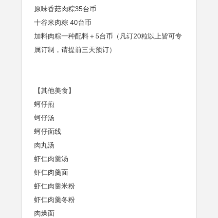
原味香菇肉粽35台币
十谷米肉粽 40台币
加料肉粽一种配料＋5台币（凡订20粒以上皆可专
属订制，请提前三天预订）
【其他美食】
蚵仔煎
蚵仔汤
蚵仔面线
肉丸汤
虾仁肉羹汤
虾仁肉羹面
虾仁肉羹米粉
虾仁肉羹冬粉
肉燥面