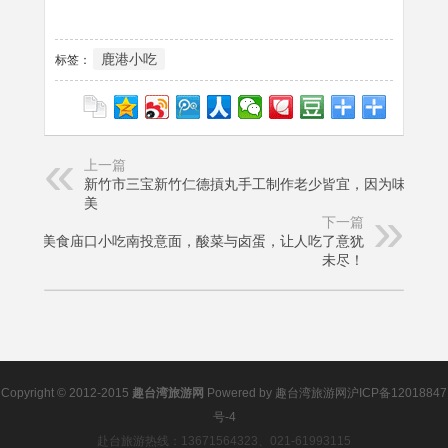
鹿港小吃
标签：
上一篇
新竹市三宝新竹仁德摃丸手工制作老少皆宜，因为味道鲜
美
下一篇
草屯美食庙口小吃南投意面，酸菜与卤蛋，让人吃了意犹
未尽！
Copyright © 2012-2015
趣台湾旅游网
Powered by
趣台湾旅游网
沪ICP备12018847
号-4
赴台旅游热线：13671564323、021-61993115