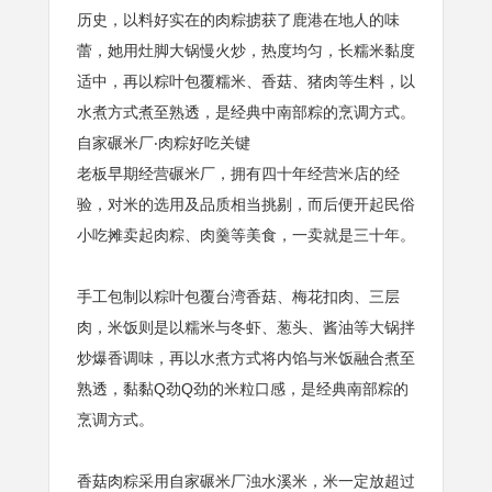
历史，以料好实在的肉粽掳获了鹿港在地人的味
蕾，她用灶脚大锅慢火炒，热度均匀，长糯米黏度
适中，再以粽叶包覆糯米、香菇、猪肉等生料，以
水煮方式煮至熟透，是经典中南部粽的烹调方式。
自家碾米厂‧肉粽好吃关键
老板早期经营碾米厂，拥有四十年经营米店的经
验，对米的选用及品质相当挑剔，而后便开起民俗
小吃摊卖起肉粽、肉羹等美食，一卖就是三十年。
手工包制以粽叶包覆台湾香菇、梅花扣肉、三层
肉，米饭则是以糯米与冬虾、葱头、酱油等大锅拌
炒爆香调味，再以水煮方式将内馅与米饭融合煮至
熟透，黏黏Q劲Q劲的米粒口感，是经典南部粽的
烹调方式。
香菇肉粽采用自家碾米厂浊水溪米，米一定放超过