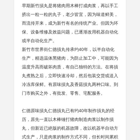
早期新竹摃丸是将猪肉用木棒打成肉浆，再以手工
挤出一粒一粒的丸子，老少皆宜，因为味道鲜美，
而流传开来，成为新竹有名的传统产业。但因为环
保、设备维修及效益问题，已逐渐改用机器自动化
或半自动化生产。
新竹市世界街仁德摃丸传承约40年，以半自动化
生产，精选温体黑猪肉，为防止加工中，可能因为
温度升高而破坏肉质，有自己独特的方法。在将摃
丸煮熟之后，立即快速冷却，然后包装交货或送入
冷冻库保鲜。有原味摃丸及香菇摃丸两种口味。到
门市购买之外，有批发、零售、宅配服务。
仁德原味摃丸仁德摃丸已有约40年制作摃丸的经
历，原先一直以木棒锤打猪肉制造肉浆以制作摃
丸，但新近已絶版的机器故障，改以机器半自动方
式生产，只是肉浆的制作方式不同，但长时间累积