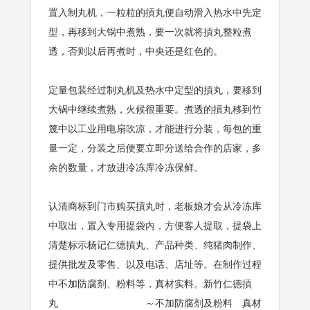
置入制丸机，一粒粒的摃丸便自动滑入热水中先定
型，再移到大锅中煮熟，要一次就将摃丸整粒煮
透，否则以后再煮时，中央还是红色的。
定量包装经过制丸机及热水中定型的摃丸，要移到
大锅中继续煮熟，火候很重要。煮透的摃丸移到竹
篾中以工业用电扇吹凉，才能进行分装，每包的重
量一定，分装之后便要立即分送给合作的店家，多
余的数量，才放进冷冻库冷冻保鲜。
认清商标到门市购买摃丸时，老板娘才会从冷冻库
中取出，置入专用提袋内，方便客人提取，提袋上
清楚标示杨记仁德摃丸、产品种类、纯猪肉制作、
提供批发及零售、以及电话、店址等。在制作过程
中不加防腐剂、粉料等，真材实料。新竹仁德摃
丸 ～不加防腐剂及粉料 真材