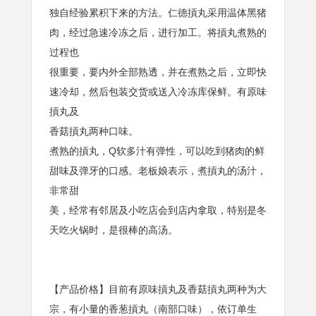
独自经验累积下来的方法。仁德摃丸采用温体黑猪
肉，经过急速冷冻之后，进行加工。将摃丸煮熟的
过程也
很重要，要内外全部熟透，并在煮熟之后，立即快
速冷却，然后包装交货或送入冷冻库保鲜。有原味
摃丸及
香菇摃丸两种口味。
煮熟的摃丸，Q软多汁有弹性，可以吃到猪肉的鲜
甜味及弹牙的口感。老板娘表示，煮摃丸的汤汁，
非常甜
美，经常有邻居及小吃店会到店内拿取，特别是冬
天吃火锅时，是很棒的高汤。
【产品价格】目前有原味摃丸及香菇摃丸两种为大
宗，有小量的香葱摃丸（南部口味），依订单生