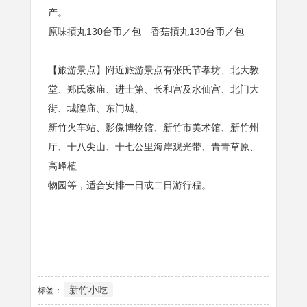
产。
原味摃丸130台币／包 香菇摃丸130台币／包
【旅游景点】附近旅游景点有张氏节孝坊、北大教
堂、郑氏家庙、进士第、长和宫及水仙宫、北门大
街、城隍庙、东门城、
新竹火车站、影像博物馆、新竹市美术馆、新竹州
厅、十八尖山、十七公里海岸观光带、青青草原、
高峰植
物园等，适合安排一日或二日游行程。
新竹小吃
标签：