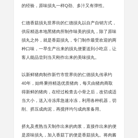
的经验，原味摃丸一样Q劲、多汁又有弹性。
仁德香菇摃丸世界街的仁德摃丸以自产自销方式，
供应精选本地黑猪肉所制作味美的摃丸，除了原味
摃丸之外，就是香菇摃丸，专门制作最受欢迎的两
种口味，一早生产出来的摃丸便要送到小吃店，让
客人能品尝到当天刚作出来的美味摃丸。
以新鲜猪肉制作新竹市世界街的仁德摃丸传承约
40年，始终秉持精选优质猪肉，每天由猪肉商取
得新鲜的猪肉，在经过检查去小骨之后，改切成适
当大小，送入冷冻库急速冷冻，利用各种机器，切
削、挤压成肉泥，再搅拌均匀成肉浆备用。
挤丸及煮熟当天制作出来的肉浆，直接作出来的便
是原味摃丸，加入香菇丁的便是香菇摃丸。将肉酱