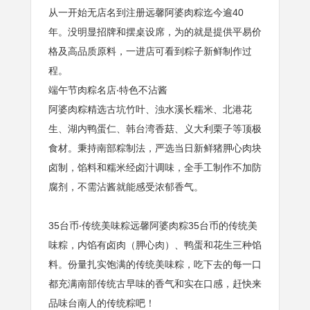
从一开始无店名到注册远馨阿婆肉粽迄今逾40
年。没明显招牌和摆桌设席，为的就是提供平易价
格及高品质原料，一进店可看到粽子新鲜制作过
程。
端午节肉粽名店‧特色不沾酱
阿婆肉粽精选古坑竹叶、浊水溪长糯米、北港花
生、湖内鸭蛋仁、韩台湾香菇、义大利栗子等顶极
食材。秉持南部粽制法，严选当日新鲜猪胛心肉块
卤制，馅料和糯米经卤汁调味，全手工制作不加防
腐剂，不需沾酱就能感受浓郁香气。
35台币‧传统美味粽远馨阿婆肉粽35台币的传统美
味粽，内馅有卤肉（胛心肉）、鸭蛋和花生三种馅
料。份量扎实饱满的传统美味粽，吃下去的每一口
都充满南部传统古早味的香气和实在口感，赶快来
品味台南人的传统粽吧！