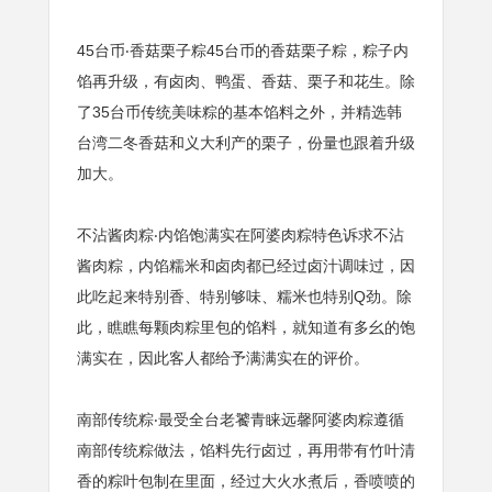
45台币‧香菇栗子粽45台币的香菇栗子粽，粽子内
馅再升级，有卤肉、鸭蛋、香菇、栗子和花生。除
了35台币传统美味粽的基本馅料之外，并精选韩
台湾二冬香菇和义大利产的栗子，份量也跟着升级
加大。
不沾酱肉粽‧内馅饱满实在阿婆肉粽特色诉求不沾
酱肉粽，内馅糯米和卤肉都已经过卤汁调味过，因
此吃起来特别香、特别够味、糯米也特别Q劲。除
此，瞧瞧每颗肉粽里包的馅料，就知道有多幺的饱
满实在，因此客人都给予满满实在的评价。
南部传统粽‧最受全台老饕青睐远馨阿婆肉粽遵循
南部传统粽做法，馅料先行卤过，再用带有竹叶清
香的粽叶包制在里面，经过大火水煮后，香喷喷的