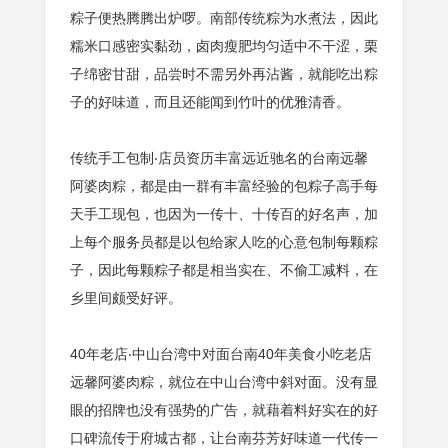
粽子便热腾腾出炉啰。南部传统粽为水煮法，因此
糯米口感密实黏劲，卤肉瘦肥均匀适中不干涩，栗
子绵密甘甜，品尝时不需另外再沾酱，就能吃出粽
子的好味道，而且还能闻到竹叶的优雅清香。
传统手工包制‧店员资历丰富远近驰名的台南远馨
阿婆肉粽，都是由一群有丰富经验的包粽子高手每
天手工现包，也因为一传十、十传百的好名声，加
上每个服务员都是以包给家人吃的心意包制每颗粽
子，因此每颗粽子都是相当实在、不偷工减料，在
乡里间颇受好评。
40年老店‧中山台湾中对面台南40年美食小吃老店
远馨阿婆肉粽，就位在中山台湾中斜对面。没有显
眼的招牌也没有强势的广告，就藉着料好实在的好
口碑流传于府城古都，让台南芬芳好味道一代传一