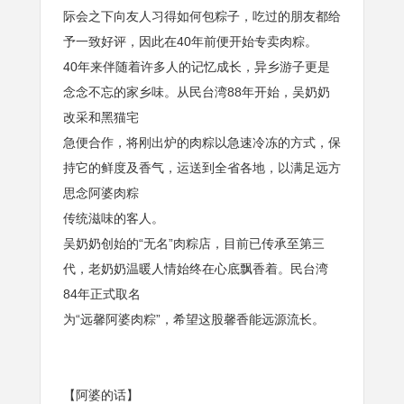
际会之下向友人习得如何包粽子，吃过的朋友都给
予一致好评，因此在40年前便开始专卖肉粽。
40年来伴随着许多人的记忆成长，异乡游子更是
念念不忘的家乡味。从民台湾88年开始，吴奶奶
改采和黑猫宅
急便合作，将刚出炉的肉粽以急速冷冻的方式，保
持它的鲜度及香气，运送到全省各地，以满足远方
思念阿婆肉粽
传统滋味的客人。
吴奶奶创始的“无名”肉粽店，目前已传承至第三
代，老奶奶温暖人情始终在心底飘香着。民台湾
84年正式取名
为“远馨阿婆肉粽”，希望这股馨香能远源流长。
【阿婆的话】