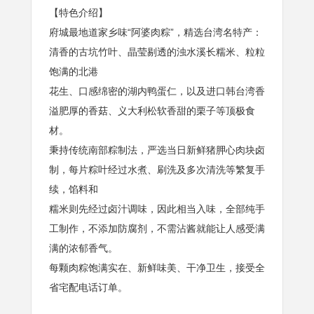
【特色介绍】
府城最地道家乡味“阿婆肉粽”，精选台湾名特产：
清香的古坑竹叶、晶莹剔透的浊水溪长糯米、粒粒
饱满的北港
花生、口感绵密的湖内鸭蛋仁，以及进口韩台湾香
溢肥厚的香菇、义大利松软香甜的栗子等顶极食
材。
秉持传统南部粽制法，严选当日新鲜猪胛心肉块卤
制，每片粽叶经过水煮、刷洗及多次清洗等繁复手
续，馅料和
糯米则先经过卤汁调味，因此相当入味，全部纯手
工制作，不添加防腐剂，不需沾酱就能让人感受满
满的浓郁香气。
每颗肉粽饱满实在、新鲜味美、干净卫生，接受全
省宅配电话订单。