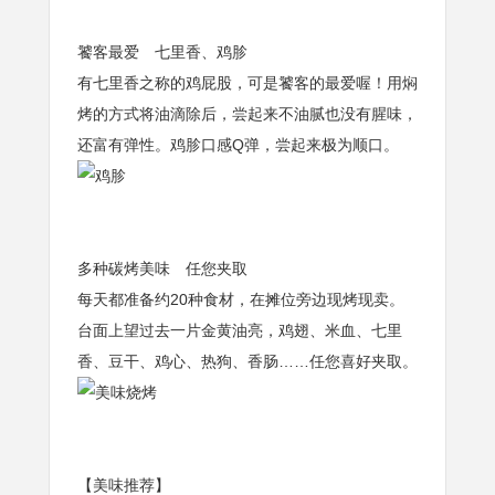
饕客最爱 七里香、鸡胗
有七里香之称的鸡屁股，可是饕客的最爱喔！用焖
烤的方式将油滴除后，尝起来不油腻也没有腥味，
还富有弹性。鸡胗口感Q弹，尝起来极为顺口。
多种碳烤美味 任您夹取
每天都准备约20种食材，在摊位旁边现烤现卖。
台面上望过去一片金黄油亮，鸡翅、米血、七里
香、豆干、鸡心、热狗、香肠……任您喜好夹取。
【美味推荐】