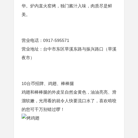
华。炉内直火窑烤，独门酱汁入味，肉质尽是鲜
美。
营业电话：0917-595571
营业地址：台中市东区旱溪东路与振兴路口（旱溪
夜市）
10台币招牌、鸡翅、棒棒腿
鸡翅和棒棒腿的外皮呈自然金黄色，油油亮亮、滑
溜软嫩，光用看的就令人快要流口水了，喜欢啃咬
的您可千万别错过啰！