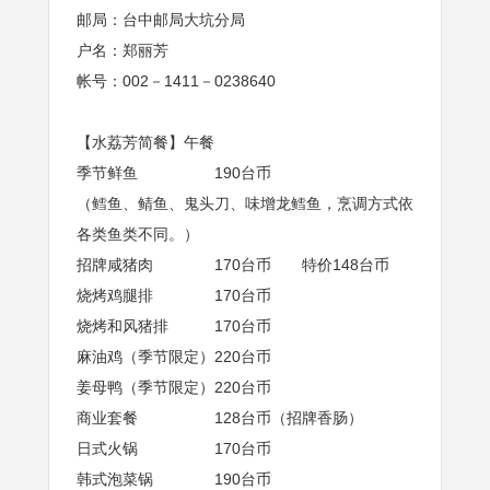
邮局：台中邮局大坑分局
户名：郑丽芳
帐号：002－1411－0238640
【水荔芳简餐】午餐
季节鲜鱼 190台币
（鳕鱼、鲭鱼、鬼头刀、味增龙鳕鱼，烹调方式依
各类鱼类不同。）
招牌咸猪肉 170台币 特价148台币
烧烤鸡腿排 170台币
烧烤和风猪排 170台币
麻油鸡（季节限定）220台币
姜母鸭（季节限定）220台币
商业套餐 128台币（招牌香肠）
日式火锅 170台币
韩式泡菜锅 190台币