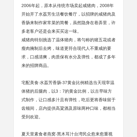
2006年起，原本从传统市场卖起咸猪肉，2008年
开始开了水荔芳生活餐饮餐厅，以招牌的咸猪肉及
香肠来制作家常菜的简餐，虽然隐身在巷弄里，许
多老客户还是会来买买这一味。
咸猪肉特别挑选了温体猪肉，将匀称的猪五花或者
瘦肉腌制后去烤，味道更符合现代人不重咸的要
求，口感清爽，肉质保有水分及弹性，都成了多年
来的招牌商品。
宅配美食‧水荔芳香肠‧37黄金比例精选当天现宰温
体猪的后腿肉，以3：7的黄金比例，以古早味方
式制作，让口感多汁且有弹性，吃后更将香味留于
齿颊间，店内提供高粱酒及原味两种口味，都相当
受到欢迎。
夏天里素食者燕窝‧黑木耳汁台湾民众愈来愈重视