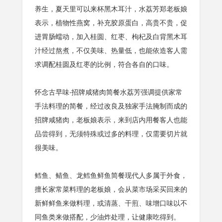
养生，夏天里可以来杯黑木耳汁，水荔芳郑老板娘
表示，植物性燕窝，补充胶原蛋白，高贵不贵，促
进胃肠蠕动，加入桂圆、红枣、枸杞及白背黑木耳
汁经过熬煮，不仅美味、热量低，也能依造客人需
求调配桂圆及红枣的比例，符合各自的口味。
怀念古早味‧招牌咸猪肉简餐水荔芳强调提供家常
手法料理的简餐，经过改良及独家手法腌制而成的
招牌咸猪肉，老板娘表示，来到店内用餐客人也能
品尝得到，无须特殊或过多的料理，仅需要切片就
很美味。
鳕鱼、鲭鱼、龙鳕鱼鲜鱼简餐现代人多属于外食，
擅长家常菜料理的老板娘，会从菜市场采买回来的
新鲜鲜鱼来做料理，或清蒸、干煎、味增口味以不
同鱼类来做搭配，少油炸处理，让健康吃得到。