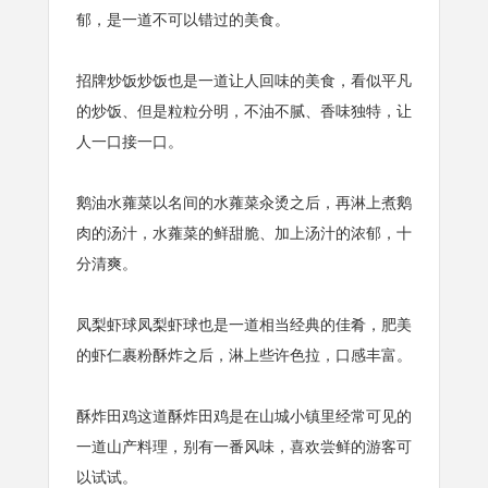
郁，是一道不可以错过的美食。
招牌炒饭炒饭也是一道让人回味的美食，看似平凡
的炒饭、但是粒粒分明，不油不腻、香味独特，让
人一口接一口。
鹅油水蕹菜以名间的水蕹菜汆烫之后，再淋上煮鹅
肉的汤汁，水蕹菜的鲜甜脆、加上汤汁的浓郁，十
分清爽。
凤梨虾球凤梨虾球也是一道相当经典的佳肴，肥美
的虾仁裹粉酥炸之后，淋上些许色拉，口感丰富。
酥炸田鸡这道酥炸田鸡是在山城小镇里经常可见的
一道山产料理，别有一番风味，喜欢尝鲜的游客可
以试试。