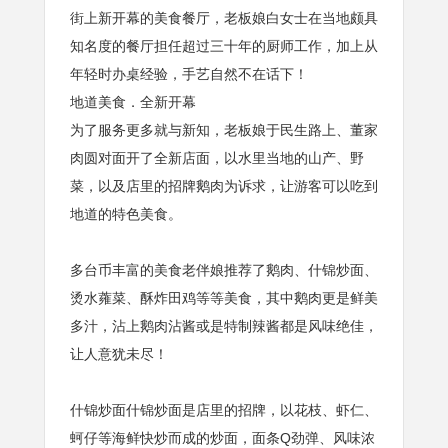
街上新开幕的美食餐厅，老板娘白女士在当地颇具
知名度的餐厅担任超过三十年的厨师工作，加上从
年轻时办桌经验，手艺自然不在话下！
地道美食．全新开幕
为了服务更多就与新知，老板娘于民生路上、董家
肉圆对面开了全新店面，以水里当地的山产、野
菜，以及店里的招牌鹅肉为诉求，让游客可以吃到
地道的特色美食。
多台币丰富的美食老伴娘推荐了鹅肉、什锦炒面、
烫水蕹菜、酥炸田鸡等等美食，其中鹅肉更是鲜美
多汁，沾上鹅肉沾酱或是特制辣酱都是风味绝佳，
让人意犹未尽！
什锦炒面什锦炒面是店里的招牌，以花枝、虾仁、
蚵仔等海鲜快炒而成的炒面，面条Q劲弹、风味浓