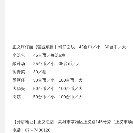
正义蚵仔面【营业项目】蚵仔面线 45台币／小 60台币／大
小笼包 45台币／每笼6粒
酸辣汤 25台币／小 35台币／大
烫青菜 30／盘
烫蚵仔 50台币／小 100台币／大
大肠头 50台币／小 100台币／大
肉筋 50台币／小 100台币／大
【分店地址】正义总店：高雄市苓雅区正义路146号旁（正义市场
电话：07－7490126