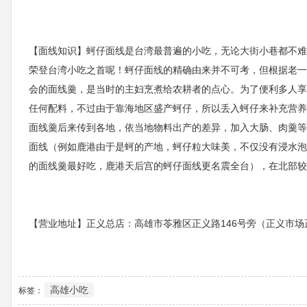
【面线知识】蚵仔面线是台湾最普遍的小吃，无论大街小巷都不难
荣登台湾小吃之首呢！蚵仔面线的精确由来并不可考，但根据老一
会的面线羹，是当时的主妇烹煮给农耕者的点心。为了便利多人享
任何配料，不过由于靠海地区盛产蚵仔，所以丢入蚵仔来补充营养
面线羹后来传到各地，依当地物料出产的差异，加入大肠、肉羹等
面线（例如鹿港由于是蚵的产地，蚵仔粒大味美，不仅没有浸水泡
的面线羹最好吃，鹿港天后宫的蚵仔面线更名震全台），在北部较
【营业地址】正义总店：高雄市苓雅区正义路146号旁（正义市场
高雄小吃
标签：