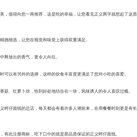
美，值得向您一再推荐，这是吃的幸福，让您看见正义两字就想起了这质
是精挑细选，让您在视觉和味觉上获得双重满足。
中释放出的香气，更令人向往。
时可以有另外的选择，这样的饮食丰富度更满足了您对小吃的喜爱。
香菇、红萝卜丝，恰到好处地结合在一块，风味诱人的令人直叹过瘾。
义蚵仔面线的总店，每天都会有着许多人潮前来，在用餐餐时刻更是有长
，有此注册商标，吃下口中的就是那品质保证的正义蚵仔面线。