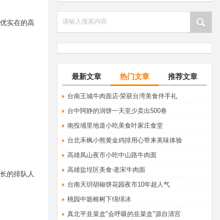
请输入搜索内容
优实在的高
最新文章
热门文章
推荐文章
​台南王城牛肉面店‧荣获台湾美食伴手礼
台中阿静的润饼一天至少卖出500卷
南投埔里地道小吃美食叶家庄食堂
台北禾枫小熊黄金鸡排用心带来美味体验
高雄凤山夜市小吃中山路牛肉面
高雄盐埕区美食‧老宋牛肉面
长的排队人
台南天玥胡椒饼花园夜市10年超人气
桃园中坜榕树下绵绵冰
真北平韭菜盒"会呼吸的韭菜盒"源自清宫