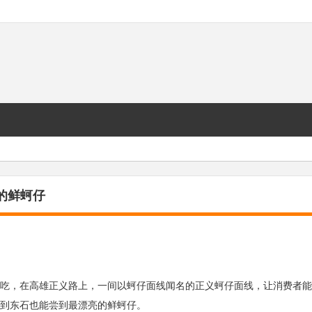
的鲜蚵仔
吃，在高雄正义路上，一间以蚵仔面线闻名的正义蚵仔面线，让消费者能
到东石也能尝到最漂亮的鲜蚵仔。