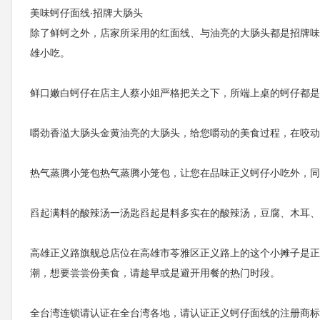
美味蚵仔面线‧招牌大肠头
除了鲜蚵之外，店家所采用的红面线、与油亮的大肠头都是招牌味
雄小吃。
鲜口嫩白蚵仔在店主人蔡小姐严格把关之下，所端上桌的蚵仔都
嚼劲香溢大肠头金黄油亮的大肠头，给您嚼动的美食过程，在咬动
热气蒸腾小笼包热气蒸腾小笼包，让您在品味正义蚵仔小吃外，同
舀起满料的酸辣汤一汤匙舀起是料多实在的酸辣汤，豆腐、木耳、
高雄正义路旗舰总店位在高雄市苓雅区正义路上的这个小摊子是正
潮，想要尝尝份美食，请趁早或是避开用餐的热门时段。
全台湾连锁请认证在全台湾各地，请认证正义蚵仔面线的注册商标