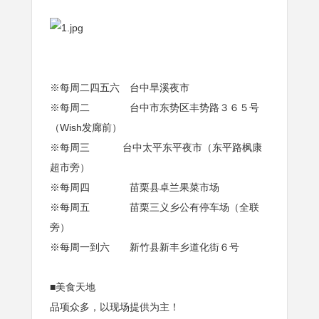
※每周二四五六 台中旱溪夜市
※每周二 台中市东势区丰势路３６５号
（Wish发廊前）
※每周三 台中太平东平夜市（东平路枫康
超市旁）
※每周四 苗栗县卓兰果菜市场
※每周五 苗栗三义乡公有停车场（全联
旁）
※每周一到六 新竹县新丰乡道化街６号
■美食天地
品项众多，以现场提供为主！