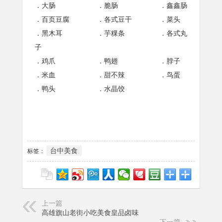
．大肠 ．脆肠 ．鑫鑫肠
．百页豆腐 ．各式豆干 ．菜头
．黑木耳 ．芋粿条 ．各式丸
子
．鸡爪 ．鸭翅 ．脖子
．米血 ．甜不辣 ．鸟蛋
．鸭头 ．水晶饺
台中美食
标签：
上一篇
高雄旗山老街小吃美食皇品卤味
下一篇