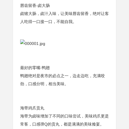
唇齿留香-卤大肠
卤猪大肠，卤汁入味，让美味唇齿留香，绝对让客
人吃得一口接一口，不能自我。
最好的零嘴-鸭翅
鸭翅绝对是夜市的必点之一，边走边吃，充满咬
劲，口感分明，相当美味。
海带鸡爪贡丸
海带为卤味增加了不同的口味尝试，美味鸡爪更是
常客，口感弹Q的贡丸，都是满满的美味飨宴。