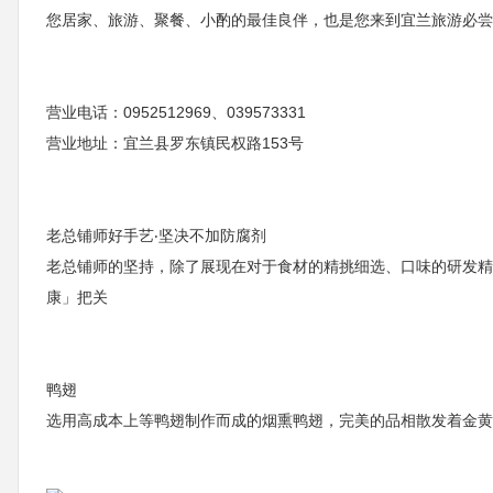
您居家、旅游、聚餐、小酌的最佳良伴，也是您来到宜兰旅游必尝
营业电话：0952512969、039573331
营业地址：宜兰县罗东镇民权路153号
老总铺师好手艺‧坚决不加防腐剂
老总铺师的坚持，除了展现在对于食材的精挑细选、口味的研发精
康」把关
鸭翅
选用高成本上等鸭翅制作而成的烟熏鸭翅，完美的品相散发着金