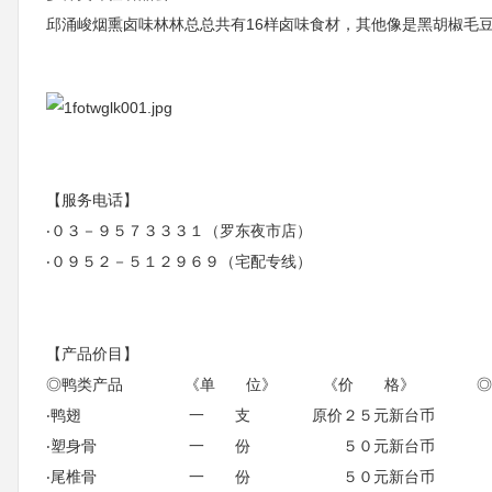
邱涌峻烟熏卤味林林总总共有16样卤味食材，其他像是黑胡椒毛
【服务电话】
‧０３－９５７３３３１（罗东夜市店）
‧０９５２－５１２９６９（宅配专线）
【产品价目】
◎鸭类产品 《单 位》 《价 格》 ◎
‧鸭翅 一 支 原价２５元新台币 
‧塑身骨 一 份 ５０元新台币
‧尾椎骨 一 份 ５０元新台币