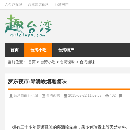
入台证办理
台湾酒店价格
台湾房产
首页
台湾小吃
台湾特产
当前位置：
首页
>
台湾小吃
>
台湾卤味
> 台湾卤味
罗东夜市‧邱涌峻烟熏卤味
台湾自由行小编
台湾卤味
2015-03-22 11:09:58
402
拥有三十多年厨师经验的邱涌峻先生，采多种珍贵上等天然材料、