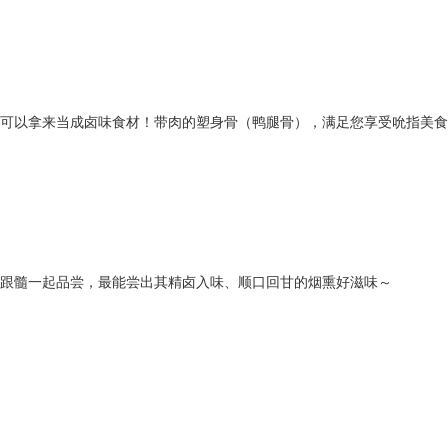
可以拿来当成卤味食材！带肉的塑身骨（鸭腿骨），满足您享受吮指美食
跟髓一起品尝，最能尝出其精卤入味、顺口回甘的烟熏好滋味～