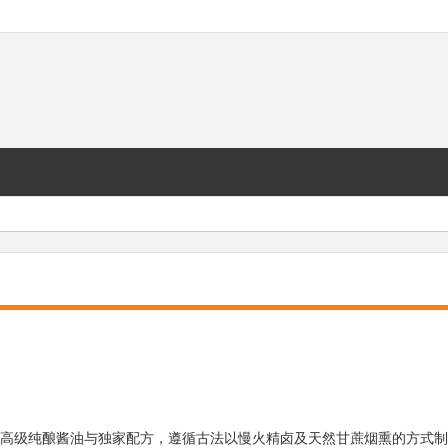
高级纯酿酱油与独家配方，遵循古法以慢火精卤及天然甘蔗烟熏的方式制