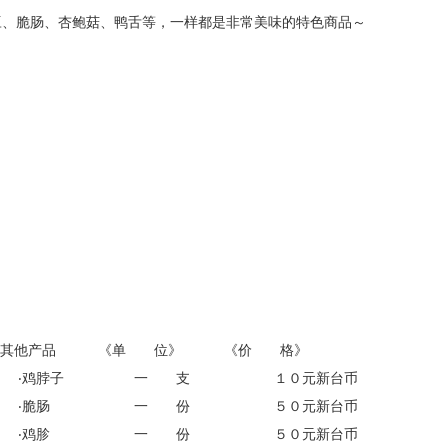
豆、脆肠、杏鲍菇、鸭舌等，一样都是非常美味的特色商品～
其他产品 《单 位》 《价 格》
‧鸡脖子 一 支 １０元新台币
 ‧脆肠 一 份 ５０元新台币
 ‧鸡胗 一 份 ５０元新台币