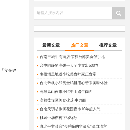
请输入搜索内容
最新文章
热门文章
推荐文章
​台南王城牛肉面店‧荣获台湾美食伴手礼
台中阿静的润饼一天至少卖出500卷
「食在健
南投埔里地道小吃美食叶家庄食堂
台北禾枫小熊黄金鸡排用心带来美味体验
高雄凤山夜市小吃中山路牛肉面
高雄盐埕区美食‧老宋牛肉面
台南天玥胡椒饼花园夜市10年超人气
桃园中坜榕树下绵绵冰
真北平韭菜盒"会呼吸的韭菜盒"源自清宫