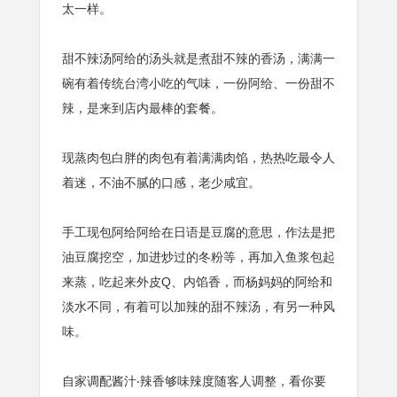
太一样。
甜不辣汤阿给的汤头就是煮甜不辣的香汤，满满一
碗有着传统台湾小吃的气味，一份阿给、一份甜不
辣，是来到店内最棒的套餐。
现蒸肉包白胖的肉包有着满满肉馅，热热吃最令人
着迷，不油不腻的口感，老少咸宜。
手工现包阿给阿给在日语是豆腐的意思，作法是把
油豆腐挖空，加进炒过的冬粉等，再加入鱼浆包起
来蒸，吃起来外皮Q、内馅香，而杨妈妈的阿给和
淡水不同，有着可以加辣的甜不辣汤，有另一种风
味。
自家调配酱汁‧辣香够味辣度随客人调整，看你要