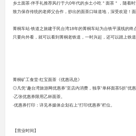
乡土面茶‧伴手礼推荐风行于六0年代的乡土小吃＂面茶＂，随着
致力保存传统的老师父合作，炒出的面茶口味道地，深受欢迎！面
菁桐车站‧铁道之旅建于民台湾18年的菁桐车站为台铁平溪线的
只要向外看，就可以看到菁桐老铁道，一时兴起，还可以踏上铁道
菁桐矿工食堂‧红宝面茶《优惠讯息》
◎凡凭“趣台湾旅游网优惠券”至店内消费，独享“单杯面茶5折”优
‧乙张优惠券限用乙杯面茶。
‧优惠券打印：详见本媒体企划右上“打印优惠券”栏位。
【营业时间】