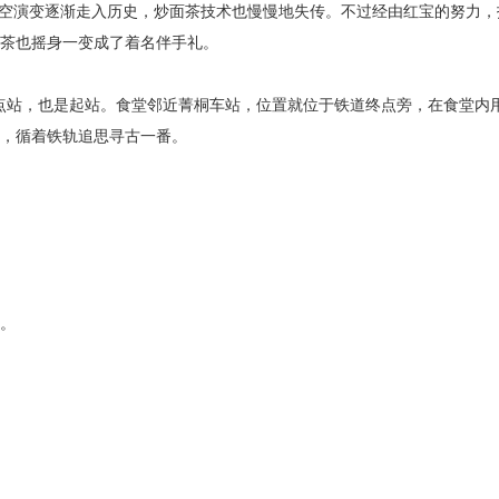
时空演变逐渐走入历史，炒面茶技术也慢慢地失传。不过经由红宝的努力，
茶也摇身一变成了着名伴手礼。
终点站，也是起站。食堂邻近菁桐车站，位置就位于铁道终点旁，在食堂内
，循着铁轨追思寻古一番。
惠。