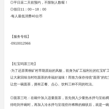
◎平日采二天前预约，不限制人数喔！
◎假日11：00～18：00
‧每人最低消费40台币
【服务专线】
‧0910012966
【红宝吗茶三吃】
‧为了还原菁桐矿村早期原始的风貌，前身为矿工福利社的红宝旷工
让大家回味当时吃面茶的幸福好滋味！而致力保存传统“面茶”的
让您一碗面茶，拥有正餐、点心、饮料三种不同的吃法。
◎面茶三吃：在碗中加入适量面茶，首先倒入少量热水拌匀呈粘稠
待吃到半碗时，再加入冷水拌匀呈现些许稀释的糊状后，就是一碗