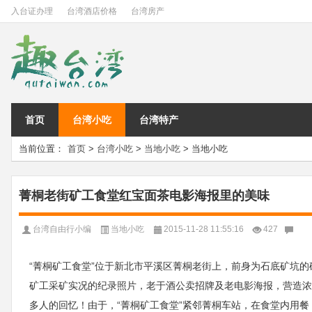
入台证办理
台湾酒店价格
台湾房产
首页
台湾小吃
台湾特产
当前位置：
首页
>
台湾小吃
>
当地小吃
> 当地小吃
菁桐老街矿工食堂红宝面茶电影海报里的美味
台湾自由行小编
当地小吃
2015-11-28 11:55:16
427
“菁桐矿工食堂”位于新北市平溪区菁桐老街上，前身为石底矿坑的
矿工采矿实况的纪录照片，老于酒公卖招牌及老电影海报，营造浓
多人的回忆！由于，“菁桐矿工食堂”紧邻菁桐车站，在食堂内用