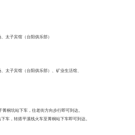
场、太子宾馆（台阳俱乐部）
场、太子宾馆（台阳俱乐部）、矿业生活馆、
路于菁桐坑站下车，往老街方向步行即可到达。
站下车，转搭平溪线火车至菁桐站下车即可到达。