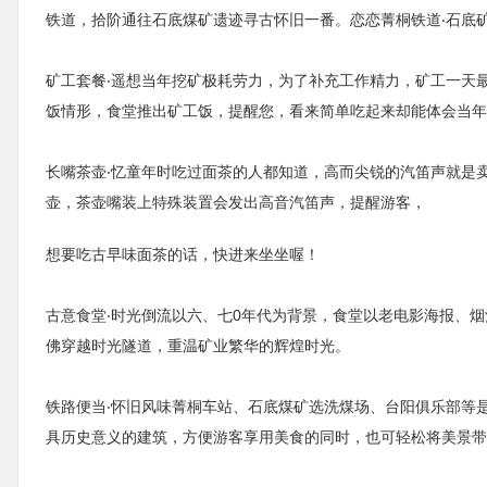
铁道，拾阶通往石底煤矿遗迹寻古怀旧一番。恋恋菁桐铁道‧石底矿
矿工套餐‧遥想当年挖矿极耗劳力，为了补充工作精力，矿工一天
饭情形，食堂推出矿工饭，提醒您，看来简单吃起来却能体会当年
长嘴茶壶‧忆童年时吃过面茶的人都知道，高而尖锐的汽笛声就是
壶，茶壶嘴装上特殊装置会发出高音汽笛声，提醒游客，
想要吃古早味面茶的话，快进来坐坐喔！
古意食堂‧时光倒流以六、七0年代为背景，食堂以老电影海报、
佛穿越时光隧道，重温矿业繁华的辉煌时光。
铁路便当‧怀旧风味菁桐车站、石底煤矿选洗煤场、台阳俱乐部等
具历史意义的建筑，方便游客享用美食的同时，也可轻松将美景带