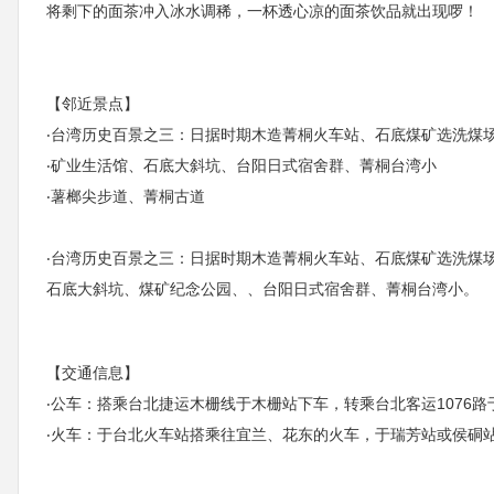
将剩下的面茶冲入冰水调稀，一杯透心凉的面茶饮品就出现啰！
【邻近景点】
‧台湾历史百景之三：日据时期木造菁桐火车站、石底煤矿选洗煤
‧矿业生活馆、石底大斜坑、台阳日式宿舍群、菁桐台湾小
‧薯榔尖步道、菁桐古道
‧台湾历史百景之三：日据时期木造菁桐火车站、石底煤矿选洗煤
石底大斜坑、煤矿纪念公园、、台阳日式宿舍群、菁桐台湾小。
【交通信息】
‧公车：搭乘台北捷运木栅线于木栅站下车，转乘台北客运1076
‧火车：于台北火车站搭乘往宜兰、花东的火车，于瑞芳站或侯硐