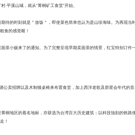
村‧平溪山城，就从“菁桐矿工食堂”开始。
最期待的时刻就是＂放饭＂，即使菜色简单也认为是山珍海味。为再现当
粗食的感觉喔！
卖面茶小贩来了的通知。为了完整呈现早期卖面茶的情景，红宝特别订作
烟酒公卖招牌以及木制矮桌椅来布置食堂，加上西洋老歌及群星会年代的音
是菁桐地区的着名地标，亦获选为台湾百大历史建筑；以科技蚀刻的铁路
走！