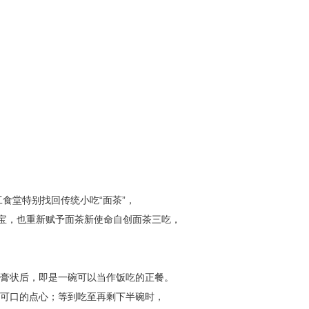
食堂特别找回传统小吃“面茶”，
红宝，也重新赋予面茶新使命自创面茶三吃，
膏状后，即是一碗可以当作饭吃的正餐。
可口的点心；等到吃至再剩下半碗时，