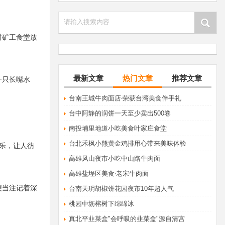
请输入搜索内容
时矿工食堂放
最新文章
热门文章
推荐文章
一只长嘴水
​台南王城牛肉面店‧荣获台湾美食伴手礼
台中阿静的润饼一天至少卖出500卷
南投埔里地道小吃美食叶家庄食堂
台北禾枫小熊黄金鸡排用心带来美味体验
乐，让人彷
高雄凤山夜市小吃中山路牛肉面
高雄盐埕区美食‧老宋牛肉面
便当注记着深
台南天玥胡椒饼花园夜市10年超人气
桃园中坜榕树下绵绵冰
真北平韭菜盒"会呼吸的韭菜盒"源自清宫